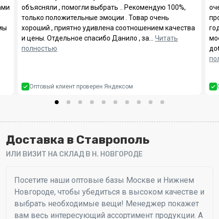
ами
объясняли , помогли выбрать .. Рекомендую 100%,
оч
только положительные эмоции . Товар очень
пр
мы
хороший , приятно удивлена соотношением качества
го
и цены. Отдельное спасибо Данило , за…
Читать
мо
полностью
до
по
Оптовый клиент проверен Яндексом
Доставка в Ставрополь
ИЛИ ВИЗИТ НА СКЛАД В Н. НОВГОРОДЕ
Посетите наши оптовые базы Москве и Нижнем
Новгороде, чтобы убедиться в высоком качестве и
выбрать необходимые вещи! Менеджер покажет
вам весь интересующий ассортимент продукции. А