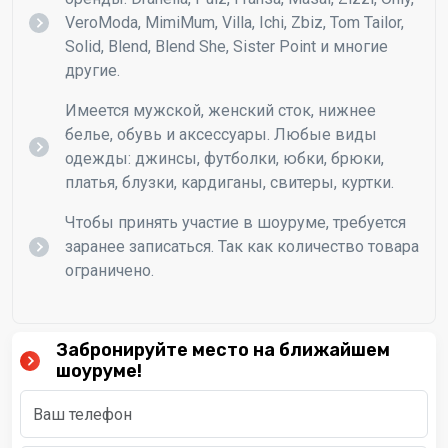
VeroModa, MimiMum, Villa, Ichi, Zbiz, Tom Tailor,
Solid, Blend, Blend She, Sister Point и многие
другие.
Имеется мужской, женский сток, нижнее
белье, обувь и аксессуары. Любые виды
одежды: джинсы, футболки, юбки, брюки,
платья, блузки, кардиганы, свитеры, куртки.
Чтобы принять участие в шоуруме, требуется
заранее записаться. Так как количество товара
ограничено.
10
Футболки сток CAN
Самая ходовая позиция, которую носят абсолютно
все! Футболки женские и мужские.
Забронируйте место на ближайшем
шоуруме!
Ваша цена
300 ₽/шт
Цена в ритейле
1500-4000 ₽/шт