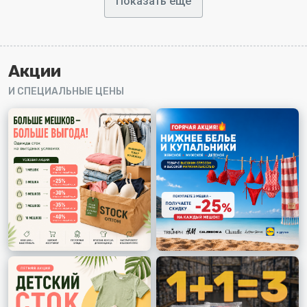
Показать ещё
Акции
И СПЕЦИАЛЬНЫЕ ЦЕНЫ
6
DYRBERG/KERN
Дания. Высококачественная сталь, стойкое ионное
напыление (золото, серебро), отсутствие никеля
(гипоаллергенность).
Ваша цена
1299 ₽/шт
Цена в ритейле
9000-12000 ₽/шт
Получить скидку на первый заказ