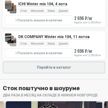
ICHI Winter mix 104, 4 лота
Сток
Женский
Зима
Дания
2 696 ₽/кг
Показать мешки в наличии
Крупн.опт 2 292 ₽/кг
DK COMPANY Winter mix 104, 11 лотов
Сток
Женский
Зима
Дания
2 696 ₽/кг
Показать мешки в наличии
Крупн.опт 2 292 ₽/кг
Перейти в каталог
8
Кепки Richmond
Сток поштучно в шоуруме
Британский бренд дизайнера Джона Ричмонда.
ДВА РАЗА В МЕСЯЦ НА СКЛАДЕ В НИЖНЕМ НОВГОРОДЕ
Великолепное качество, универсальный товар, яркие
модели.