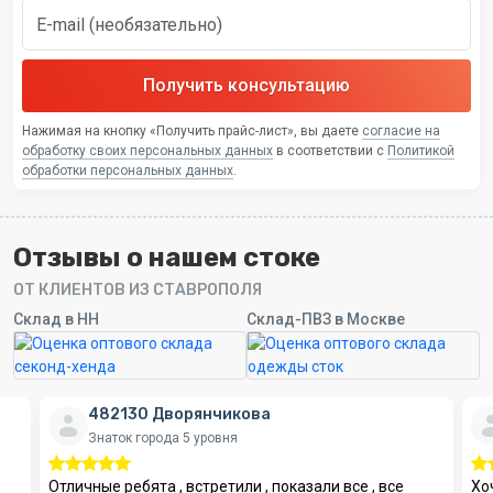
Вес лота
5 кг
Получить скидку на первый заказ
Получить консультацию
Нажимая на кнопку «Получить прайс-лист», вы даете
согласие на
обработку своих персональных данных
в соответствии с
Политикой
обработки персональных данных
.
Отзывы о нашем стоке
ОТ КЛИЕНТОВ ИЗ СТАВРОПОЛЯ
Cклад в НН
Склад-ПВЗ в Москве
482130 Дворянчикова
Знаток города 5 уровня
Отличные ребята , встретили , показали все , все
Хо