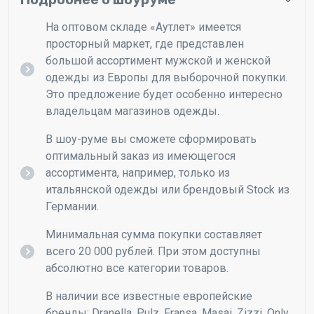
На оптовом складе «Аутлет» имеется
просторный маркет, где представлен
большой ассортимент мужской и женской
9
Толстовки CAN
одежды из Европы для выборочной покупки.
Это предложение будет особенно интересно
Классные Канадские толстовки. Толстовки
владельцам магазинов одежды.
универсальные, как женские, так и мужские
В шоу-руме вы сможете сформировать
Ваша цена
450 ₽/шт
оптимальный заказ из имеющегося
Цена в ритейле
3000-6000 ₽/шт
ассортимента, например, только из
итальянской одежды или брендовый Stock из
Вес лота
10 кг
Германии.
Получить скидку на первый заказ
Минимальная сумма покупки составляет
всего 20 000 рублей. При этом доступны
абсолютно все категории товаров.
В наличии все известные европейские
бренды: Dranella, Pulz, Fransa, Masai, Zizzi, Only,