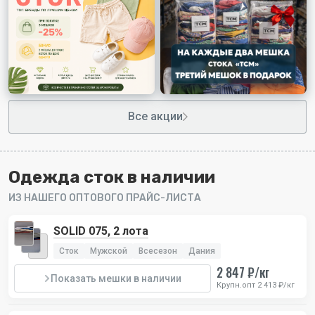
Все акции
7
Бижутери Bliss
Одежда сток в наличии
Итальянская бижутерия, многие изделия с
драгоценными камнями.
ИЗ НАШЕГО ОПТОВОГО ПРАЙС-ЛИСТА
Ваша цена
550 ₽/шт
SOLID 075, 2 лота
Цена в ритейле
5000-20000 ₽/шт
Сток
Мужской
Всесезон
Дания
2 847 ₽/кг
Количество в лоте
25 шт
Показать мешки в наличии
Крупн.опт 2 413 ₽/кг
Получить скидку на первый заказ