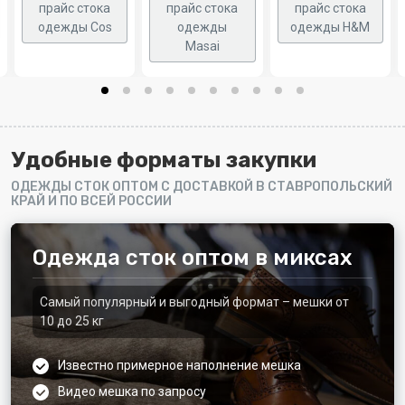
прайс стока
прайс стока
прайс стока
одежды Соs
одежды
одежды H&M
Masai
Удобные форматы закупки
ОДЕЖДЫ СТОК ОПТОМ С ДОСТАВКОЙ В СТАВРОПОЛЬСКИЙ
КРАЙ И ПО ВСЕЙ РОССИИ
Одежда сток оптом в миксах
Самый популярный и выгодный формат – мешки от
10 до 25 кг
Известно примерное наполнение мешка
Видео мешка по запросу