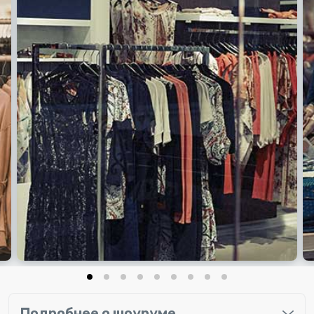
Ваша цена
850 ₽/шт
Цена в ритейле
3500-6000 ₽/шт
Количество в лоте
20 шт
Получить скидку на первый заказ
Подробнее о шоуруме