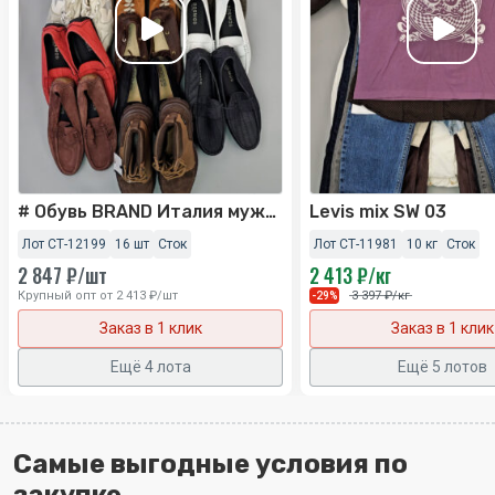
# Обувь BRAND Италия мужская 076
Levis mix SW 03
Лот СТ-12199
16 шт
Сток
Лот СТ-11981
10 кг
Сток
2 847 ₽/шт
2 413 ₽/кг
Крупный опт от 2 413 ₽/шт
3 397 ₽/кг
-29%
Заказ в 1 клик
Заказ в 1 клик
Ещё 4 лота
Ещё 5 лотов
Самые выгодные условия по
закупке